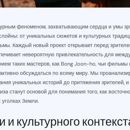
турным феноменом, захватывающим сердца и умы зри
слойны: от уникальных сюжетов и культурных традиц
ьмы. Каждый новый проект открывает перед зрителе
спечивает невероятную привлекательность для межд
ием таких мастеров, как Bong Joon-ho, чьи фильмы
 активно обсуждаться по всему миру. Мы проанализи
дания уникальных историй до притяжения зрителей, и
иза станут основой для понимания того, как восточ
 уголках Земли.
 и культурного контекст