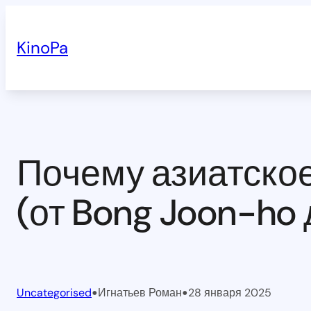
Перейти
к
KinoPa
содержимому
Почему азиатское
(от Bong Joon-ho
•
•
Uncategorised
Игнатьев Роман
28 января 2025