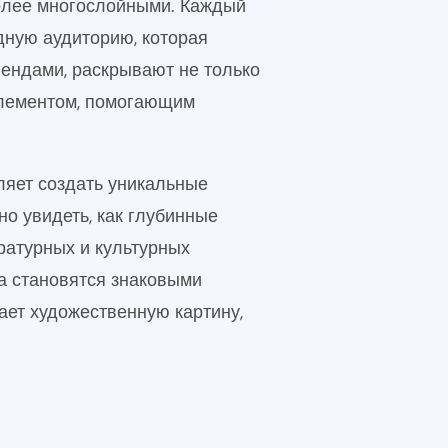
более многослойными. Каждый
дную аудиторию, которая
ендами, раскрывают не только
элементом, помогающим
ляет создать уникальные
о увидеть, как глубинные
ратурных и культурных
а становятся знаковыми
ает художественную картину,